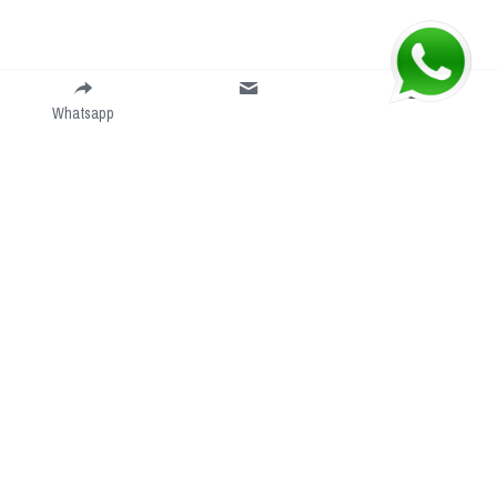
Whatsapp
Blog
Contacto:
Tutoriales
Tel:
 (33) 1682-4058
Agenda una cita 
Mail:
 direcion@connectcow.com
Propiedades
Oficinas: 
José Juan Tablada 1263, 
Solicitud de soporte
Colinas de La Normal, 44270 
Connect Rednetwork
Guadalajara, Jal, México
Cámara de Comercio de Guadalajara
Coworking Space
Av. Ignacio L. Vallarta 4095, Don Bosco 
Vallarta, 45000 Zapopan, Jal
Facturación